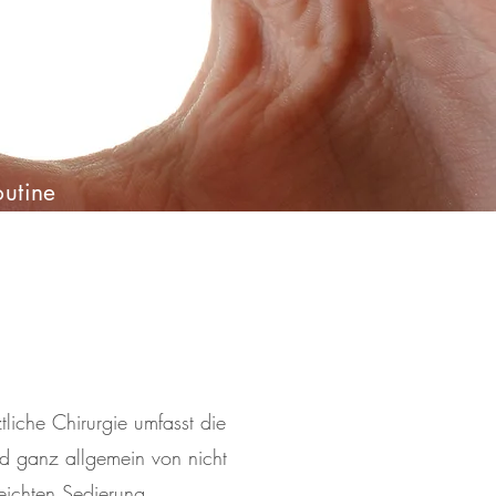
outine
ge
liche Chirurgie umfasst die
nd ganz allgemein von nicht
leichten Sedierung