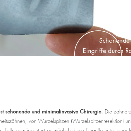
Schonende
Eingriffe durch
R
und
langjähri
Erfahrung
hst schonende und minimalinvasive Chirurgie.
Die zahnärzt
heitszähnen, von Wurzelspitzen (Wurzelspitzenresektion) u
 Falls gewünscht ist es möglich diese Eingriffe unter einer 