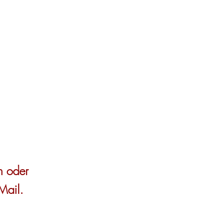
13:00 - 18:00 Uhr
spe
Mittwoch und Donnerstag
Za
8:00 - 12:30 Uhr
13:00 - 17:00 Uhr
Wu
Freitag
Pro
geschlossen, Termine nur nach
Pa
Vereinbarung
In
n oder
Mail.