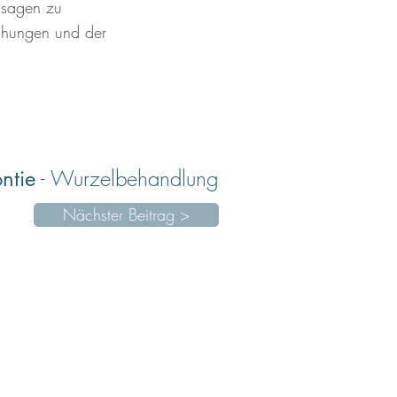
ussagen zu
chungen und der
- Wurzelbehandlung
ntie
Nächster Beitrag >
plantologie
(DGI)
e Zahnärzte in Nürnberg