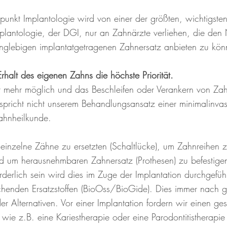
punkt Implantologie wird von einer der größten, wichtigsten
Implantologie, der DGI, nur an Zahnärzte verliehen, die de
anglebigen implantatgetragenen Zahnersatz anbieten zu kön
Erhalt des eigenen Zahns die höchste Priorität.
mer mehr möglich und das Beschleifen oder Verankern von Zah
richt nicht unserem Behandlungsansatz einer minimalinvas
hnheilkunde.
 einzelne Zähne zu ersetzten (Schaltlücke), um Zahnreihen z
und um herausnehmbaren Zahnersatz (Prothesen) zu befestigen
rderlich sein wird dies im Zuge der Implantation durchgefüh
henden Ersatzstoffen (BioOss/BioGide). Dies immer nach g
 Alternativen. Vor einer Implantation fordern wir einen ges
 wie z.B. eine Kariestherapie oder eine Parodontitistherap