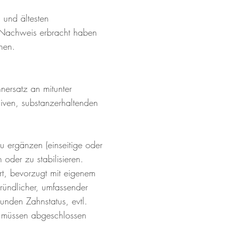
 und ältesten
n Nachweis erbracht haben
nen.
nersatz an mitunter
iven, substanzerhaltenden
u ergänzen (einseitige oder
 oder zu stabilisieren.
rt, bevorzugt mit eigenem
ründlicher, umfassender
unden Zahnstatus, evtl.
ie müssen abgeschlossen