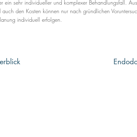
mer ein sehr individueller und komplexer Behandlungsfall. A
d auch den Kosten können nur nach gründlichen Voruntersu
nung individuell erfolgen.
erblick
Endodo
Für Sie erreichbar:
Im
Montag und Dienstag
8:00 - 12:30 Uhr
Ihr