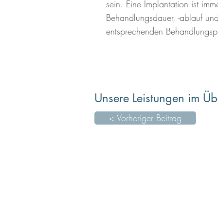
sein. Eine Implantation ist im
Behandlungsdauer, -ablauf un
entsprechenden Behandlungspla
Unsere Leistungen im Üb
< Vorheriger Beitrag
ZAHNÄRZTE
Dr. Bettina und
Dr. Christian Vogel