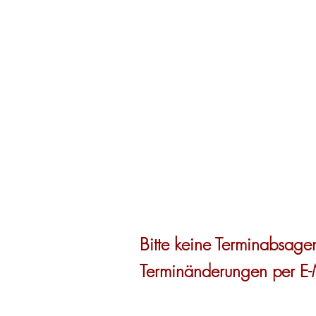
Urbanstr. 7
90480 Nürnberg
0911- 40 35 88
Bitte keine Terminabsage
Terminänderungen per E-