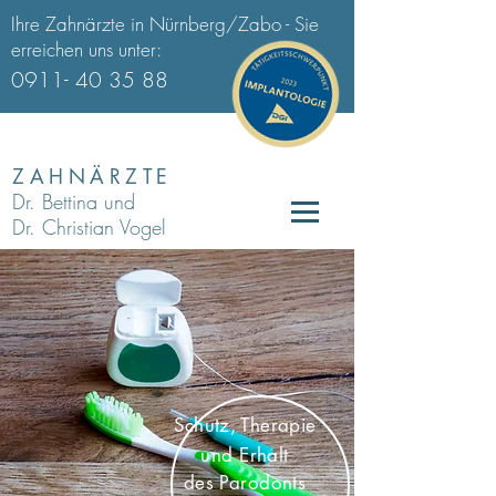
Ihre Zahnärzte in Nürnberg/Zabo - Sie
erreichen uns unter:
0911- 40 35 88
ZAHNÄRZTE
Dr. Bettina und
Dr. Christian Vogel
Schutz, Therapie
und Erhalt
des
Parodonts